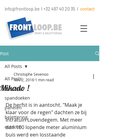
info@frontloop.be
I
+32 497 40 20 35
I
contact
Post
All Posts
Christophe Sevenoo
All Posts
Nov 2, 2016
1 min read
Mikado !
interieur
spandoeken
De herfst is in aantocht. "Maak je 
panelen
klaar voor de regen" dachten ze bij 
belettering
Intratuin Lovendegem. Met meer 
outdoor
dan 100 lopende meter aluminium 
buis werd een losstaande 