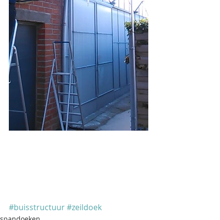
#buisstructuur
#zeildoek
spandoeken